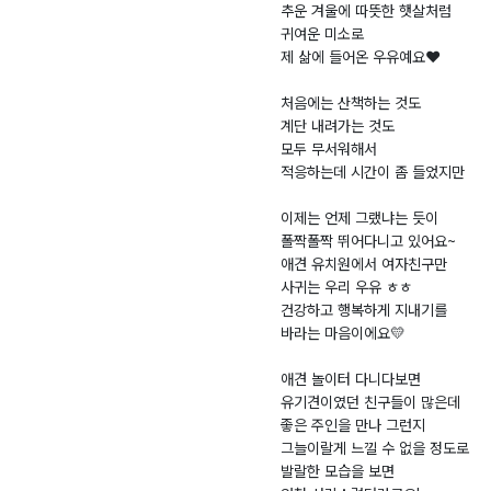
견
주
4.
파
추운 겨울에 따뜻한 햇살처럼
귀여운 미소로
-
1
주
제 삶에 들어온 우유예요❤️
2
2.
시
0
0
금
처음에는 산책하는 것도
2
6
촌
계단 내려가는 것도
4
동
모두 무서워해서
-
4
적응하는데 시간이 좀 들었지만
0
5
이제는 언제 그랬냐는 듯이
11
3
폴짝폴짝 뛰어다니고 있어요~
8
-
애견 유치원에서 여자친구만
1
1
사귀는 우리 우유 ㅎㅎ
6
건강하고 행복하게 지내기를
도
바라는 마음이에요💛
로
애견 놀이터 다니다보면
유기견이였던 친구들이 많은데
좋은 주인을 만나 그런지
그늘이랄게 느낄 수 없을 정도로
발랄한 모습을 보면