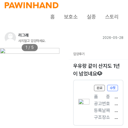
홈
보호소
실종
스토리
리그래
2026-05-28
사지말고 입양하세요.
1 / 5
입양후기
우유랑 같이 산지도 1년
이 넘었네요🐶
완료
수컷
품ㅤㅤ종
[
공고번호
개
경
등록날짜
]
기
2
구조장소
믹
-
0
경
스
파
2
기