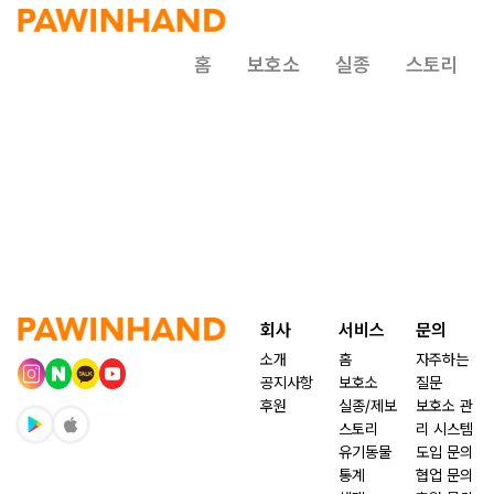
홈
보호소
실종
스토리
회사
서비스
문의
소개
홈
자주하는
공지사항
보호소
질문
후원
실종/제보
보호소 관
스토리
리 시스템
유기동물
도입 문의
통계
협업 문의