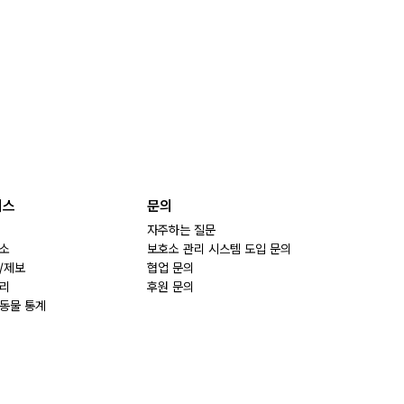
비스
문의
자주하는 질문
소
보호소 관리 시스템 도입 문의
/제보
협업 문의
리
후원 문의
동물 통계