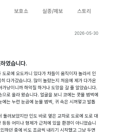
보호소
실종/제보
스토리
2026-05-30
조하였습니다.
중 도로에 오도카니 있다가 차들이 움직이자 놀라서 인
심히 다가갔습니다. 많이 놀랐는지 처음에 제가 다가온
아가냥이니까 하악질 하거나 도망을 갈 줄 알았습니다.
손으로 올라 왔습니다. 얼굴을 보니 코에는 콧물 범벅에
눈에는 누런 눈곱에 눈물 범벅, 귀 속은 시꺼멓고 발톱
서 둘러보았지만 인도 바로 옆은 교차로 도로에 도로 대
장 등등 어미나 형제가 근처에 있을 환경이 아니었습니
 고민하던 중에 비도 조금씩 내리기 시작했고 그냥 두면