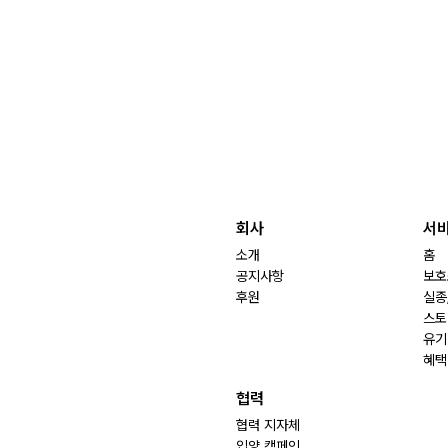
회사
서
소개
홈
공지사항
보호
후원
실종
스토
유기
혜택
협력
협력 지자체
입양 캠페인