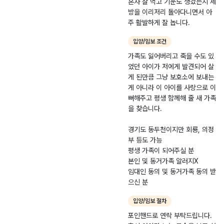
혼자 잘 먹고 기운도 생겼는지 제
둘러보았지만 인도 바
방을 이리저리 돌아다니면서 아
로 옆은 교차로 도로
주 활발하게 잘 놉니다.
에 도로 대각선으로는
고층 아파트 공사 현
입양/임보 조건
장 등등 어미나 형제
가 근처에 있을 환경
가족도 잃어버리고 죽을 수도 있
이 아니었습니다. 이
었던 아이가 저에게 발견되어 살
아이를 어떻게 해야
게 된만큼 그냥 보호소에 보내는
하나 고민하던 중에
게 아니라 이 아이를 사랑으로 이
비도 조금씩 내리기
뻐해주고 평생 함께해 줄 새 가족
시작했고 그냥 두면
을 찾습니다.
다시 도로로 뛰어들고
그대로 차에 치여 죽
경기도 동두천이지만 회룡, 의정
을 것 같아서 그대로
부 등도 가능
집으로 데려오게 되었
평생 가족이 되어주실 분
습니다.
본인 및 동거가족 알러지X
임대인 동의 및 동거가족 동의 받
으신 분
입양/임보 절차
포인핸드로 연락 부탁드립니다.