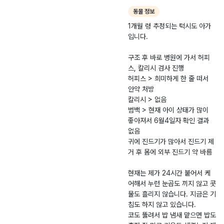
이 움직이자 놀라서
동물 정보
인도로 급하게 달려온
1개월 령 추정되는 턱시도 아가
아이에게 조심히 다가
입니다.
갔습니다. 많이 놀랐
는지 처음에 제가 다
구조 후 바로 병원에 가서 허피
가온지도 모르더라구
스, 칼리시 검사 진행
요. 저는 당연히 아가
허피스 > 희미하게 한 줄 떠서
냥이니까 하악질 하거
안약 처방
나 도망을 갈 줄 알았
칼리시 > 없음
습니다. 그런데 부르
범백 > 현재 아이 상태가 많이
는 소리를 듣더니 제
좋아져서 6월4일자 확인 결과
손으로 올라 왔습니
없음
다. 얼굴을 보니 코에
귀에 진드기가 많아서 진드기 제
는 콧물 범벅에 피가
거 후 몸에 외부 진드기 약 바름
아주 연하게 살짝 묻
어있고 눈에는 누런
현재는 제가 24시간 붙어서 케
눈곱에 눈물 범벅, 귀
어해서 누런 눈곱도 끼지 않고 콧
속은 시꺼멓고 발톱에
물도 흘리지 않습니다. 지금은 기
는 딱쟁이가 져 있
침도 하지 않고 있습니다.
고….. 주변을 약 10
코도 뚫려서 밥 냄새 맡으면 밥도
분간 왔다갔다 하면서