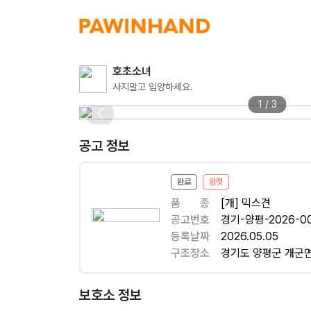
호초소녀
사지말고 입양하세요.
1 / 3
공고 정보
완료
암컷
품ㅤㅤ종
[개] 믹스견
공고번호
경기-양평-2026-00
등록날짜
2026.05.05
구조장소
경기도 양평군 개군면
보호소 정보