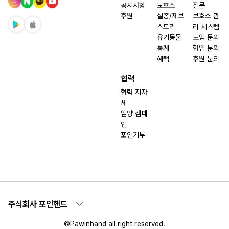
공지사항
보호소
질문
후원
실종/제보
보호소 관
스토리
리 시스템
유기동물
도입 문의
통계
협업 문의
혜택
후원 문의
협력
협력 지자
체
입양 캠페
인
포인기부
주식회사 포인핸드
©Pawinhand all right reserved.