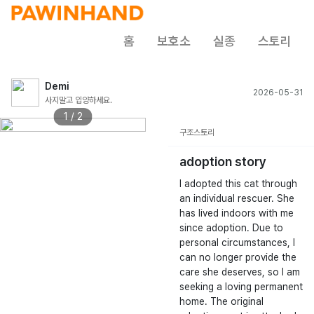
홈
보호소
실종
스토리
Demi
2026-05-31
사지말고 입양하세요.
1 / 2
구조스토리
adoption story
I adopted this cat through
an individual rescuer. She
has lived indoors with me
since adoption. Due to
personal circumstances, I
can no longer provide the
care she deserves, so I am
seeking a loving permanent
home. The original