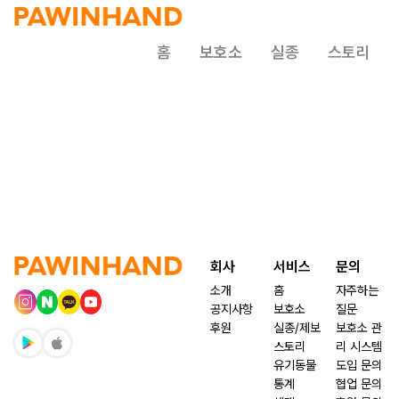
홈
보호소
실종
스토리
회사
서비스
문의
소개
홈
자주하는
공지사항
보호소
질문
후원
실종/제보
보호소 관
스토리
리 시스템
유기동물
도입 문의
통계
협업 문의