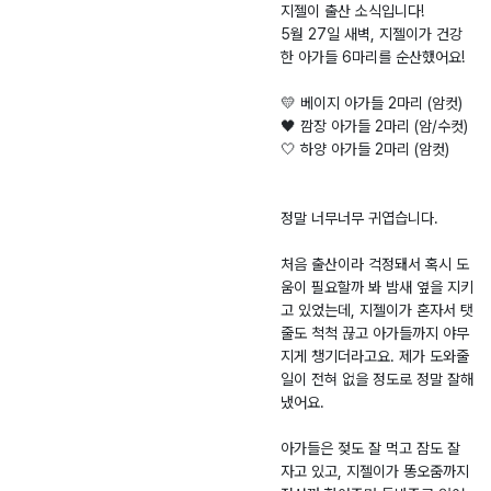
견
진
6.
군
지젤이 출산 소식입니다!
5월 27일 새벽, 지젤이가 건강
-
0
백
한 아가들 6마리를 순산했어요!
2
4.
령
0
2
면
💛 베이지 아가들 2마리 (암컷)
2
8
사
🖤 깜장 아가들 2마리 (암/수컷)
6
무
🤍 하양 아가들 2마리 (암컷)
-
소
0
정말 너무너무 귀엽습니다.
0
0
처음 출산이라 걱정돼서 혹시 도
2
움이 필요할까 봐 밤새 옆을 지키
6
고 있었는데, 지젤이가 혼자서 탯
줄도 척척 끊고 아가들까지 야무
지게 챙기더라고요. 제가 도와줄
일이 전혀 없을 정도로 정말 잘해
냈어요.
아가들은 젖도 잘 먹고 잠도 잘
자고 있고, 지젤이가 똥오줌까지