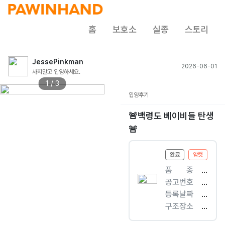
홈
보호소
실종
스토리
JessePinkman
2026-06-01
사지말고 입양하세요.
1 / 3
입양후기
🚨백령도 베이비들 탄생
🚨
완료
암컷
품ㅤㅤ종
[
공고번호
개
인
등록날짜
]
천
2
구조장소
믹
-
0
옹
스
옹
2
진