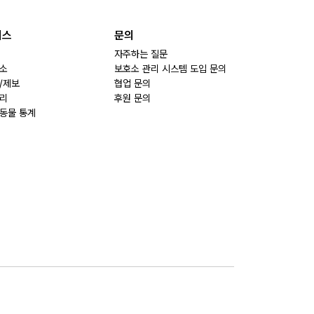
비스
문의
자주하는 질문
소
보호소 관리 시스템 도입 문의
/제보
협업 문의
리
후원 문의
동물 통계