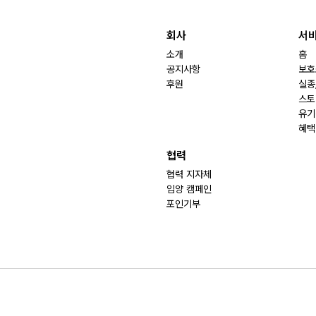
회사
서
소개
홈
공지사항
보호
후원
실종
스토
유기
혜택
협력
협력 지자체
입양 캠페인
포인기부