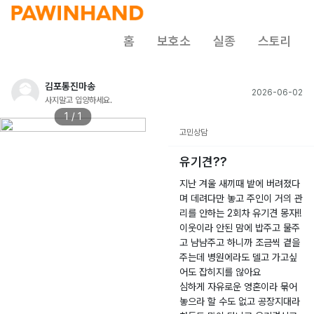
홈
보호소
실종
스토리
김포통진마송
2026-06-02
사지말고 입양하세요.
1 / 1
고민상담
유기견??
지난 겨울 새끼때 밭에 버려졌다
며 데려다만 놓고 주인이 거의 관
리를 안하는 2회차 유기견 몽자!!
이웃이라 안된 맘에 밥주고 물주
고 냠냠주고 하니까 조금씩 곁을
주는데 병원에라도 델고 가고싶
어도 잡히지를 않아요
심하게 자유로운 영혼이라 묶어
놓으라 할 수도 없고 공장지대라