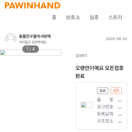
홈
보호소
실종
스토리
동물친구들아사랑해
2026-06-02
사지말고 입양하세요.
1 / 4
입양후기
오랜만이예요 모든접종
완료
완료
암컷
품ㅤㅤ종
[
공고번호
개
충
등록날짜
]
북
2
구조장소
믹
-
0
청
스
청
2
암