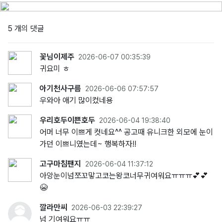
5 개의 댓글
꽃님이제주
2026-06-07 00:35:39
귀요미 ㅎ
아기천사구름
2026-06-06 07:57:57
우와아 애기 많이컸네용
우리호두이쁜호두
2026-06-04 19:38:40
어머 너무 이쁘게 컷네요^^ 공고때 유니크한 외모에 눈이
가던 이쁘니였는데~ 행복하자!!
고구마침팬지
2026-06-04 11:37:12
아앙눈이넘쪼꼬맣고코는왕코너무귀여워요ㅠㅠㅠ💕💕
😭
깔라만씨
2026-06-03 22:39:27
넘 기여워요ㅠㅠ