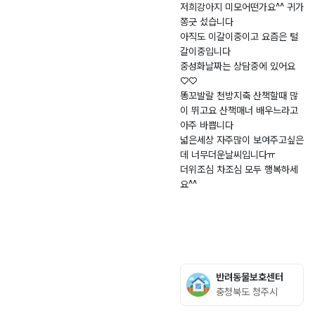
견
주
6.
로
저희강아지 미모어떤가요^^ 귀가
쫑긋 섰습니다
-
0
1
아직도 이갈이중이고 요즘은 털
2
3.
0
갈이중입니다
0
1
0
중성화날짜는 상담중에 있어요
2
5
-
♡♡
6
6,
똥꼬발랄 천방지축 산책할때 많
-
내
이 뛰고요 산책매너 배우느라고
0
수
아주 바쁩니다
넓은세상 자주많이 보여주고싶은
0
파
데 너무더운날씨입니다ㅠ
1
출
더위조심 차조심 모두 행복하세
5
소
요^^
5
반려동물보호센터
충청북도 청주시