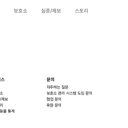
보호소
실종/제보
스토리
비스
문의
자주하는 질문
소
보호소 관리 시스템 도입 문의
/제보
협업 문의
리
후원 문의
동물 통계