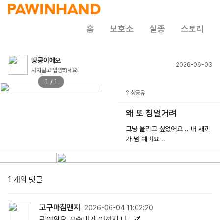
홈
보호소
실종
스토리
땅콩이에오
2026-06-03
사지말고 입양하세요.
1 / 1
일상공유
왜 또 칭얼거려
그냥 올리고 싶었어요 .. 내 새끼
가 넘 예버요 ..
1 개의 댓글
고구마침팬지
2026-06-04 11:02:20
귀여워요 꼬순내가 여까지 나…💕