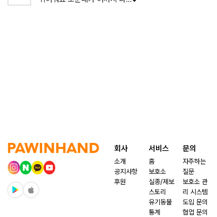
회사
서비스
문의
소개
홈
자주하는
공지사항
보호소
질문
후원
실종/제보
보호소 관
스토리
리 시스템
유기동물
도입 문의
통계
협업 문의