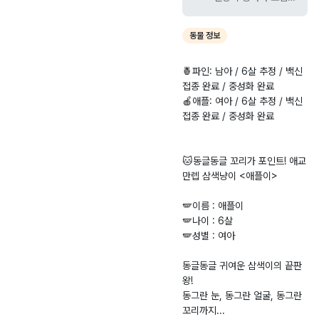
사단법인 길고양이와
동고동락입니다. 파인
동물 정보
이와 애플이는 구 보
호소에서 안락사 대상
🍍파인: 남아 / 6살 추정 / 백신
이라 저희 단체에서
접종 완료 / 중성화 완료
구조했어요. 기존 보
🍎애플: 여아 / 6살 추정 / 백신
호자 사망으로 인해
접종 완료 / 중성화 완료
보호소에 맡겨지게 되
었는데, 입양이 되지
않아서 안락사 대상이
🐱동글동글 꼬리가 포인트! 애교
었고 이후 동고동락으
만렙 삼색냥이 <애플이>
로 오게 되었습니다.
🍍파인: 남아 / 6살
🪽이름 : 애플이
추정 / 백신 접종 완
🪽나이 : 6살
료 / 중성화 완료 🍎
🪽성별 : 여아
애플: 여아 / 6살 추
정 / 백신 접종 완료 /
동글동글 귀여운 삼색이의 끝판
중성화 완료
왕!
동그란 눈, 동그란 얼굴, 동그란
꼬리까지...