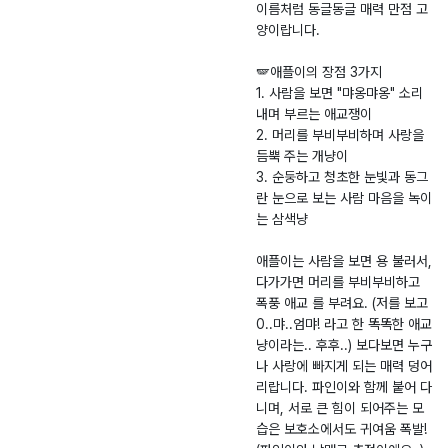
이름처럼 동글동글 매력 만점 고
양이랍니다.
🪽애플이의 장점 3가지
1. 사람을 보면 "먀옹먀옹" 소리
내며 부르는 애교쟁이
2. 머리를 부비부비하며 사랑을
듬뿍 주는 개냥이
3. 순둥하고 청초한 눈빛과 동그
란 눈으로 보는 사람 마음을 녹이
는 삼색냥
애플이는 사람을 보면 용 불러서,
다가가면 머리를 부비부비하고
폭풍 애교 를 부려요. (저를 보고
0..먀..엄먀! 라고 한 똑똑한 애교
냥이라는.. 후후..) 보다보면 누구
나 사랑에 빠지게 되는 매력 덩어
리랍니다. 파인이와 함께 붙어 다
니며, 서로 큰 힘이 되어주는 모
습은 보호소에서도 귀여움 폭발!