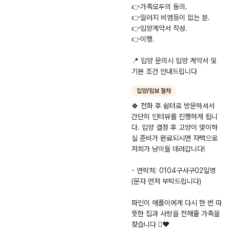
👉가족모두의 동의.
👉알러지 비염등이 없는 분.
👉입양계약서 작성.
👉이행.
📍 입양 문의시 입양 계약서 및
기본 조건 안내드립니다
입양/임보 절차
🍀 전화 후 쉼터로 방문하셔서
간단히 인터뷰를 진행하게 됩니
다. 입양 결정 후 고양이 맞이하
실 준비가 완료되시면 자택으로
저희가 냥이들 데려갑니다!
- 연락처: 0104구사구02일영
(문자 먼저 부탁드립니다)
파인이 애플이에게 다시 한 번 따
뜻한 집과 사랑을 전해줄 가족을
찾습니다 🫪❤️