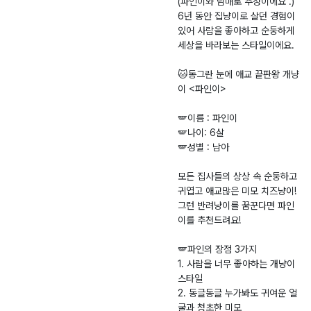
(파인이와 남매로 추정이에요 .)
6년 동안 집냥이로 살던 경험이
있어 사람을 좋아하고 순둥하게
세상을 바라보는 스타일이에요.
🐱동그란 눈에 애교 끝판왕 개냥
이 <파인이>
🪽이름 : 파인이
🪽나이: 6살
🪽성별 : 남아
모든 집사들의 상상 속 순둥하고
귀엽고 애교많은 미모 치즈냥이!
그런 반려냥이를 꿈꾼다면 파인
이를 추천드려요!
🪽파인의 장점 3가지
1. 사람을 너무 좋아하는 개냥이
스타일
2. 동글동글 누가봐도 귀여운 얼
굴과 청초한 미모