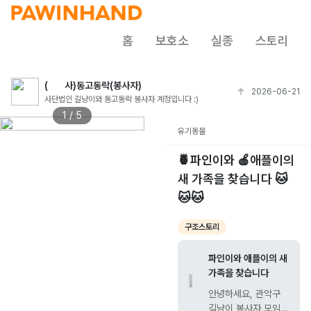
홈
보호소
실종
스토리
(ㅤㅤ사)동고동락(봉사자)
2026-06-21
사단법인 길냥이와 동고동락 봉사자 계정입니다 :)
1 / 5
유기동물
🍍파인이와 🍎애플이의
새 가족을 찾습니다 🐱
🐱🐱
구조스토리
파인이와 애플이의 새
가족을 찾습니다
안녕하세요, 관악구
길냥이 봉사자 모임