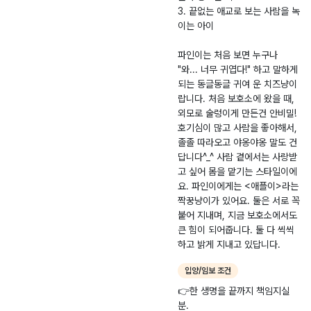
3. 끝없는 애교로 보는 사람을 녹
이는 아이
파인이는 처음 보면 누구나
"와... 너무 귀엽다!" 하고 말하게
되는 동글동글 귀여 운 치즈냥이
랍니다. 처음 보호소에 왔을 때,
외모로 술렁이게 만든건 안비밀!
호기심이 많고 사람을 좋아해서,
졸졸 따라오고 야옹야옹 말도 건
답니다^_^ 사람 곁에서는 사랑받
고 싶어 몸을 맡기는 스타일이에
요. 파인이에게는 <애플이>라는
짝꿍냥이가 있어요. 둘은 서로 꼭
붙어 지내며, 지금 보호소에서도
큰 힘이 되어줍니다. 둘 다 씩씩
하고 밝게 지내고 있답니다.
입양/임보 조건
👉한 생명을 끝까지 책임지실
분.