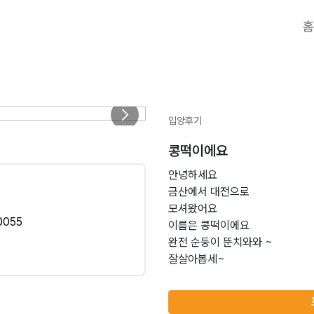
홈
입양후기
콩떡이에요
안녕하세요
금산에서 대전으로
모셔왔어요
0055
이름은 콩떡이에요
완전 순둥이 뚠치와와 ~
잘살아봅세~