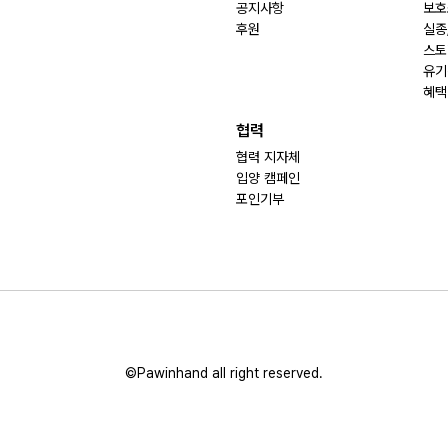
공지사항
보호
후원
실종
스토
유기
혜택
협력
협력 지자체
입양 캠페인
포인기부
©Pawinhand all right reserved.