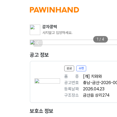
감자콩떡
사지말고 입양하세요.
1 / 4
공고 정보
완료
수컷
품ㅤㅤ종
[개] 치와와
공고번호
충남-금산-2026-0
등록날짜
2026.04.23
구조장소
금산읍 상리274
보호소 정보