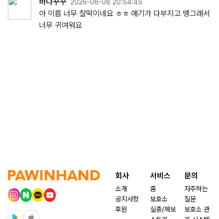
바다꾸꾸
2026-06-08 20:54:45
아 이름 너무 찰떡이네요 ㅎㅎ 애기가 다부지고 땡그래서
너무 귀여워요
회사
서비스
문의
소개
홈
자주하는
공지사항
보호소
질문
후원
실종/제보
보호소 관