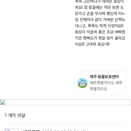
계속 고민하다가 데려온 옹삼이
-
0
시
에요! 첨 왔을때는 저만 보면 도
2
3.
남
망가고 손을 무서워 했는데 어느
0
0
원
덧 친해져서 같이 가벼운 산책도
2
9
읍
다니고, 목욕도 하게 되었어요!!
6
신
옹삼이 덕분에 몸은 조금 바빠졌
-
흥
지만 행복도가 정말 많이 올라갔
0
리
어요!!! 고마워 옹삼아!!
0
산
4
4
8
7
1
-
제주 동물보호센터
3
제주특별자치도 제주
특별자치도
1 개의 댓글