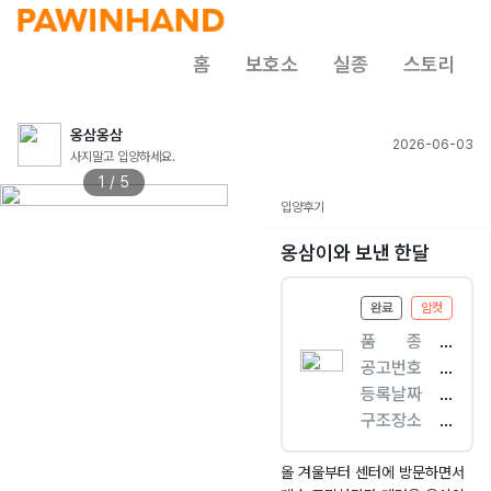
홈
보호소
실종
스토리
옹삼옹삼
2026-06-03
사지말고 입양하세요.
1 / 5
입양후기
옹삼이와 보낸 한달
완료
암컷
품ㅤㅤ종
[
공고번호
개
제
등록날짜
]
주
2
구조장소
믹
-
0
서
스
제
2
귀
견
주
6.
포
올 겨울부터 센터에 방문하면서