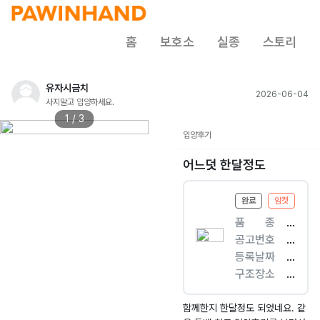
홈
보호소
실종
스토리
유자시금치
2026-06-04
사지말고 입양하세요.
1 / 3
입양후기
어느덧 한달정도
완료
암컷
품ㅤㅤ종
[
공고번호
개
경
등록날짜
]
남
2
구조장소
믹
-
0
거
스
거
2
창
견
창
6.
군
함께한지 한달정도 되었네요. 같