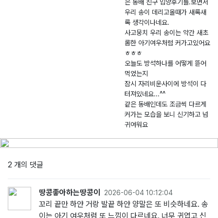
은 동배 친구 입양후기를.보면서
-
0
남
우리 송이 데리고올때가 새록새
2
3.
상
록 생각이나네요.
0
2
면
사고뭉치 우리 송이는 약간 새초
2
7
한
롬한 아기여우처럼 커가고있어요
6
산
ㅎㅎㅎ
-
1
오늘도 방석하나를 어떻게 뜯어
0
길
먹었는지
잠시 자리비운사이에 방석이 다
0
1
터져있네요...^^
0
7
같은 동배인데도 조금씩 다르게
8
0
커가는 모습을 보니 신기하고 넘
0
-
귀여워요
3
2 개의 댓글
땅콩좋아하는땅콩이
2026-06-04 10:12:04
꼬리 끝만 하얀 거랑 발끝 하얀 양말은 또 비슷하네요. 송
이는 아기 여우처럼 또 느낌이 다르네요. 너무 귀엽고 신