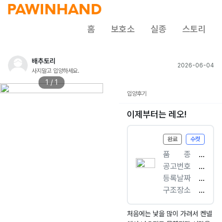
홈
보호소
실종
스토리
배추토리
2026-06-04
사지말고 입양하세요.
1 / 1
입양후기
이제부터는 레오!
완료
수컷
품ㅤㅤ종
[
공고번호
개
경
등록날짜
]
남
2
구조장소
믹
-
0
상
스
밀
2
남
견
양
6.
면
처음에는 낯을 많이 가려서 켄넬