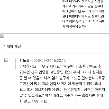
에서 나오지도 못했지만 시간을
-
0
가지고 기다려주니 당일 밤부터
2
4.
애교쟁이가 된 우리 레오🐶 어제
0
1
보다 배변패드에 쉬도 잘했어요!
2
0
너무 착한 우리 강아지 잘 적응해
6
서 행복하게 살자~
-
0
0
1 개의 댓글
2
0
3
함도돌
2026-06-24 15:20:19
안녕하세요! 너무 귀욥네요ㅠㅠ 같이 입소한 남매로 추
204번 친구 입양을 고민중인데요!! 혹시 크기나 성격을
좀 알 수 있을까 해서 염치 불구하고 댓글 달아봅니다!! 공
고기간이 많이 지나 안락사 위기에 있을까 걱정이 돼서
요... 혹시 에너지레벨이 많이 높은편일지.. 성격은 어떤지
알 수 있을까요? 뭐 남매라고 비슷하지는 않겠지만 최대
한 알고 싶습니다!!