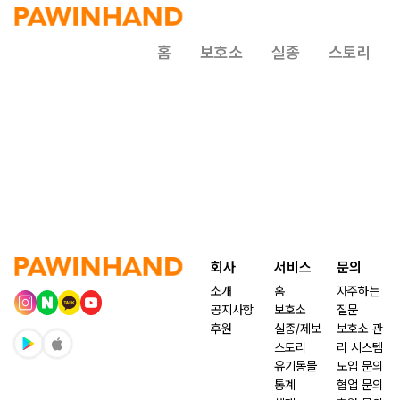
홈
보호소
실종
스토리
회사
서비스
문의
소개
홈
자주하는
공지사항
보호소
질문
후원
실종/제보
보호소 관
스토리
리 시스템
유기동물
도입 문의
통계
협업 문의