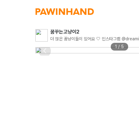
꿈꾸는고냥이2
1 / 5