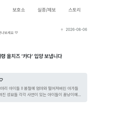
보호소
실종/제보
스토리
2026-08-06
ver.com/gjdreamcat 방문하셔서 묘연을 만나보세요 💛
월령 올치즈 ’카다’ 입양 보냅니다
🤍
3마리 아이들 !! 봄철에 엄마와 떨어져버린 아가들
려진 성묘들 각각 사연이 있는 아이들이 꿈냥이에서
 각각 인스타에 #꿈냥이+이름을 통한 태그 검색
진을 보 실 수 있어요 ! ! 사랑스러운 아이들에게 많