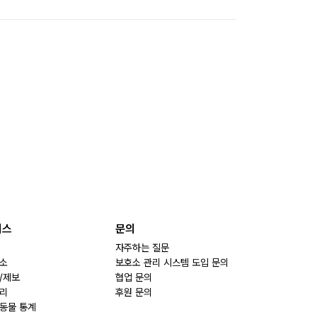
비스
문의
자주하는 질문
소
보호소 관리 시스템 도입 문의
/제보
협업 문의
리
후원 문의
동물 통계