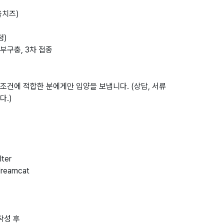
올치즈)
정)
외부구충, 3차 접종
건에 적합한 분에게만 입양을 보냅니다. (상담, 서류
다.)
ter
reamcat

작성 후