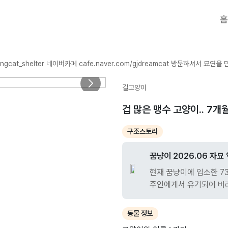
홈
더 많은 꿈냥이들이 있어요 🤍 인스타그램 @dreamingcat_shelter 네이버카페 cafe.na
길고양이
겁 많은 맹수 고양이.. 7개
구조스토리
꿈냥이 2026.06 자묘 
현재 꿈냥이에 입소한 7
주인에게서 유기되어 버
가족을 기다리고 있답니다
으로 더 많은 아이들의 사
동물 정보
은 관심 부탁드립니다