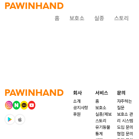
홈
보호소
실종
스토리
회사
서비스
문의
소개
홈
자주하는
공지사항
보호소
질문
후원
실종/제보
보호소 관
스토리
리 시스템
유기동물
도입 문의
통계
협업 문의